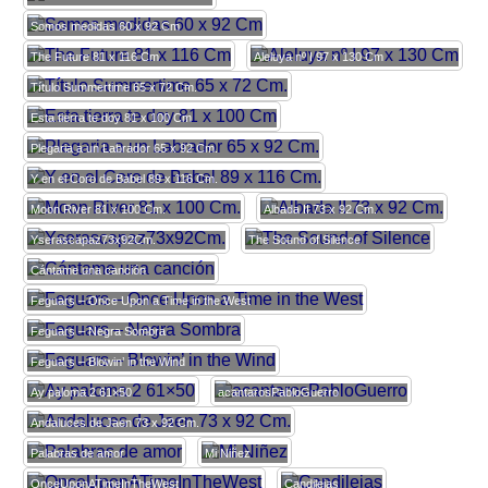
Somos medidas 60 x 92 Cm
The Future 81 x 116 Cm
Aleluya nº I 97 x 130 Cm
Título Summertime 65 x 72 Cm.
Esta tierra te doy 81 x 100 Cm
Plegaria a un Labrador 65 x 92 Cm.
Y en el Coro de Babel 89 x 116 Cm.
Moon River 81 x 100 Cm.
Albada II 73 x 92 Cm.
Yserascapaz73x92Cm.
The Sound of Silence
Cántame una canción
Feguars – Once Upon a Time in the West
Feguars – Negra Sombra
Feguars – Blowin’ in the Wind
Ay paloma 2 61×50
acantarosPabloGuerro
Andaluces de Jaen 73 x 92 Cm.
Palabras de amor
Mi Niñez
OnceUponATimeInTheWest
Candilejas