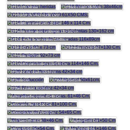
C19 Con tres heridas
C18 Blanco satén 38x46cm
C17 VOLVER EN VINO 61X50 CMS.
C16 Castillos en el aire 146 x 114 Cm.
C15 Puente sobre aguas turbulentas 130×162 cm
C14 En la noche de las miradas 116x89cm
C13 Sin ti 92 x 73 cm
C12 Serenata 97×130 Cm.
C11 Preludio 92×73 cm
C10 Concierto para Guitarra 114×146 Cm.
C09 Send in the clowns 42×34 cm
C08 Seducción
C07 libertad 50x61cm.
C05 Blanca palidez 42×34 cm
Aquellas pequeñas cosas. 61×46 Cm.
Canción para Pilar 81×100 Cm.
Concierto de Aranjuez 54×65 Cm.
Blanco Saten 38×46 Cm.
Adagietto 61×50 Cm
Cantares 65×54 Cm.
La Mañana 114×146 Cm.