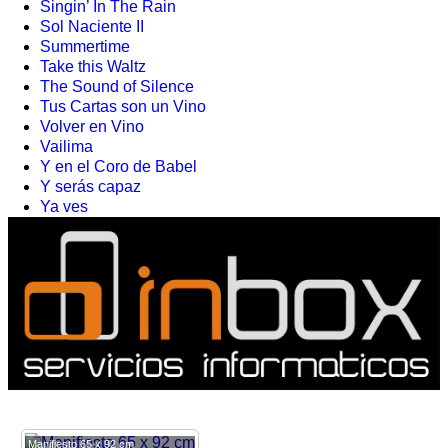
Singin’ In The Rain
Sol Naciente II
Summertime
Take this Waltz
The Sound of Silence
Tus Cartas son un Vino
Volver en Vino
Vailima
Y en el Coro de Babel
Y serás capaz
Ya ves
Manifiesto 65 x 92 cm