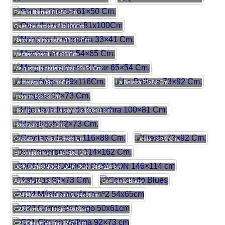
Para la libertad 61×50 Cm.
Over the rainbow 81x100Cm
Nana en la montaña 33×41 Cm.
Mediterráneo II 54×65 Cm.
Me gustaría darte el lmar 65×54 Cm.
Le métèque 89x116Cm.
La Belleza 73×92 Cm.
Imagine 92×73 Cm.
Hijo de la luz y de la sombra 100×81 Cm.
Hallelujah 92×73 Cm.
Gracias a la vida 116×89 Cm.
Fiesta 73×92 Cm.
El Compromiso II 114×162 Cm.
DON DORONDON DON DON 146×114 cm
Asturias 92×73 Cm.
Con-cierto Blues
C24 Música acuática nº2 54x65cm
C22 Carros de fuego 50x61cm
C21 Cita en Vailima 92×73 cm