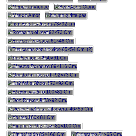
Menos tu Vientre
Balada de Otono
Mar de Amor
Ne me quitte pas
himno-a-la-alegria-73×92-cm
Rosas en el mar 92×73 Cm.
Esa será mi casa 61×46 Cm.
Tus cartas son un vino 65×54 Cm. (2)
Sol Naciente II 50×61 Cm
Cinema Parasiso 89×116 Cm.
Queda la música lll 92×73 Cm.
Gabriel`s Oboe II 73×92 Cm.
El niño yuntero 100×81 Cm.
Don Ramon II 73×92 Cm.
De qué hablas, habanera. 46×55 Cm.
Ya ves 100x 81 Cm.
Singin’ In The Rain 81×100 Cm.
Sin tu latido 89×166 Cm.
Quiéreme 54×65 Cm.