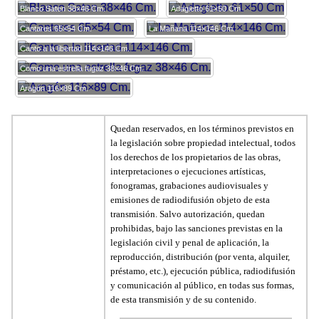
Blanco Saten 38×46 Cm.
Adagietto 61×50 Cm
Cantares 65×54 Cm.
La Mañana 114×146 Cm.
Canto a la libertad 114×146 Cm.
Como una estrella fugaz 38×46 Cm.
Aragón 116×89 Cm.
Quedan reservados, en los términos previstos en
la legislación sobre propiedad intelectual, todos
los derechos de los propietarios de las obras,
interpretaciones o ejecuciones artísticas,
fonogramas, grabaciones audiovisuales y
emisiones de radiodifusión objeto de esta
transmisión. Salvo autorización, quedan
prohibidas, bajo las sanciones previstas en la
legislación civil y penal de aplicación, la
reproducción, distribución (por venta, alquiler,
préstamo, etc.), ejecución pública, radiodifusión
y comunicación al público, en todas sus formas,
de esta transmisión y de su contenido.