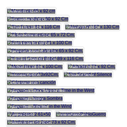
Manifiesto 65 x 92 cm
Somos medidas 60 x 92 Cm
The Future 81 x 116 Cm
Aleluya nº I 97 x 130 Cm
Título Summertime 65 x 72 Cm.
Esta tierra te doy 81 x 100 Cm
Plegaria a un Labrador 65 x 92 Cm.
Y en el Coro de Babel 89 x 116 Cm.
Moon River 81 x 100 Cm.
Albada II 73 x 92 Cm.
Yserascapaz73x92Cm.
The Sound of Silence
Cántame una canción
Feguars – Once Upon a Time in the West
Feguars – Negra Sombra
Feguars – Blowin’ in the Wind
Ay paloma 2 61×50
acantarosPabloGuerro
Andaluces de Jaen 73 x 92 Cm.