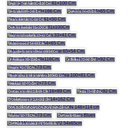
Singin’ In The Rain 81×100 Cm.
Sin tu latido 89×166 Cm.
Quiéreme 54×65 Cm.
Para la libertad 61×50 Cm.
Over the rainbow 81x100Cm
Nana en la montaña 33×41 Cm.
Mediterráneo II 54×65 Cm.
Me gustaría darte el lmar 65×54 Cm.
Le métèque 89x116Cm.
La Belleza 73×92 Cm.
Imagine 92×73 Cm.
Hijo de la luz y de la sombra 100×81 Cm.
Hallelujah 92×73 Cm.
Gracias a la vida 116×89 Cm.
Fiesta 73×92 Cm.
El Compromiso II 114×162 Cm.
DON DORONDON DON DON 146×114 cm
Asturias 92×73 Cm.
Con-cierto Blues
C24 Música acuática nº2 54x65cm