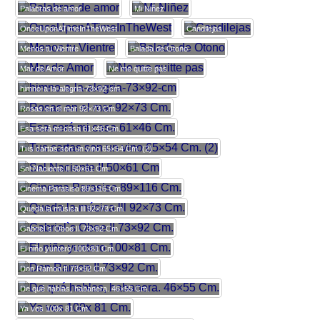
Palabras de amor
Mi Niñez
OnceUponATimeInTheWest
Candilejas
Menos tu Vientre
Balada de Otono
Mar de Amor
Ne me quitte pas
himno-a-la-alegria-73×92-cm
Rosas en el mar 92×73 Cm.
Esa será mi casa 61×46 Cm.
Tus cartas son un vino 65×54 Cm. (2)
Sol Naciente II 50×61 Cm
Cinema Parasiso 89×116 Cm.
Queda la música lll 92×73 Cm.
Gabriel`s Oboe II 73×92 Cm.
El niño yuntero 100×81 Cm.
Don Ramon II 73×92 Cm.
De qué hablas, habanera. 46×55 Cm.
Ya ves 100x 81 Cm.