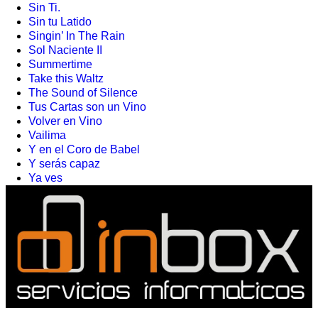
Sin Ti.
Sin tu Latido
Singin’ In The Rain
Sol Naciente II
Summertime
Take this Waltz
The Sound of Silence
Tus Cartas son un Vino
Volver en Vino
Vailima
Y en el Coro de Babel
Y serás capaz
Ya ves