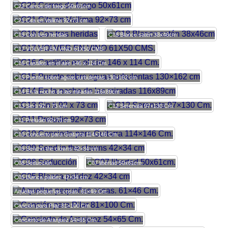
C22 Carros de fuego 50x61cm
C21 Cita en Vailima 92×73 cm
C19 Con tres heridas
C18 Blanco satén 38x46cm
C17 VOLVER EN VINO 61X50 CMS.
C16 Castillos en el aire 146 x 114 Cm.
C15 Puente sobre aguas turbulentas 130×162 cm
C14 En la noche de las miradas 116x89cm
C13 Sin ti 92 x 73 cm
C12 Serenata 97×130 Cm.
C11 Preludio 92×73 cm
C10 Concierto para Guitarra 114×146 Cm.
C09 Send in the clowns 42×34 cm
C08 Seducción
C07 libertad 50x61cm.
C05 Blanca palidez 42×34 cm
Aquellas pequeñas cosas. 61×46 Cm.
Canción para Pilar 81×100 Cm.
Concierto de Aranjuez 54×65 Cm.