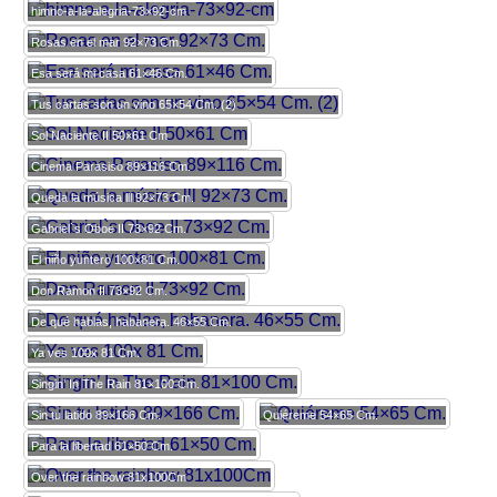
himno-a-la-alegria-73×92-cm
Rosas en el mar 92×73 Cm.
Esa será mi casa 61×46 Cm.
Tus cartas son un vino 65×54 Cm. (2)
Sol Naciente II 50×61 Cm
Cinema Parasiso 89×116 Cm.
Queda la música lll 92×73 Cm.
Gabriel`s Oboe II 73×92 Cm.
El niño yuntero 100×81 Cm.
Don Ramon II 73×92 Cm.
De qué hablas, habanera. 46×55 Cm.
Ya ves 100x 81 Cm.
Singin’ In The Rain 81×100 Cm.
Sin tu latido 89×166 Cm.
Quiéreme 54×65 Cm.
Para la libertad 61×50 Cm.
Over the rainbow 81x100Cm