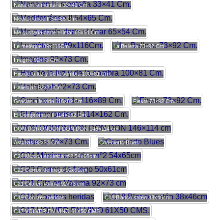
Nana en la montaña 33×41 Cm.
Mediterráneo II 54×65 Cm.
Me gustaría darte el lmar 65×54 Cm.
Le métèque 89x116Cm.
La Belleza 73×92 Cm.
Imagine 92×73 Cm.
Hijo de la luz y de la sombra 100×81 Cm.
Hallelujah 92×73 Cm.
Gracias a la vida 116×89 Cm.
Fiesta 73×92 Cm.
El Compromiso II 114×162 Cm.
DON DORONDON DON DON 146×114 cm
Asturias 92×73 Cm.
Con-cierto Blues
C24 Música acuática nº2 54x65cm
C22 Carros de fuego 50x61cm
C21 Cita en Vailima 92×73 cm
C19 Con tres heridas
C18 Blanco satén 38x46cm
C17 VOLVER EN VINO 61X50 CMS.