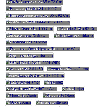
Título Summertime 65 x 72 Cm.
Esta tierra te doy 81 x 100 Cm
Plegaria a un Labrador 65 x 92 Cm.
Y en el Coro de Babel 89 x 116 Cm.
Moon River 81 x 100 Cm.
Albada II 73 x 92 Cm.
Yserascapaz73x92Cm.
The Sound of Silence
Cántame una canción
Feguars – Once Upon a Time in the West
Feguars – Negra Sombra
Feguars – Blowin’ in the Wind
Ay paloma 2 61×50
acantarosPabloGuerro
Andaluces de Jaen 73 x 92 Cm.
Palabras de amor
Mi Niñez
OnceUponATimeInTheWest
Candilejas
Menos tu Vientre
Balada de Otono
Mar de Amor
Ne me quitte pas