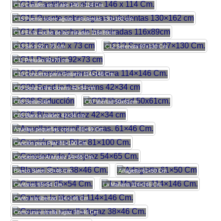
C16 Castillos en el aire 146 x 114 Cm.
C15 Puente sobre aguas turbulentas 130×162 cm
C14 En la noche de las miradas 116x89cm
C13 Sin ti 92 x 73 cm
C12 Serenata 97×130 Cm.
C11 Preludio 92×73 cm
C10 Concierto para Guitarra 114×146 Cm.
C09 Send in the clowns 42×34 cm
C08 Seducción
C07 libertad 50x61cm.
C05 Blanca palidez 42×34 cm
Aquellas pequeñas cosas. 61×46 Cm.
Canción para Pilar 81×100 Cm.
Concierto de Aranjuez 54×65 Cm.
Blanco Saten 38×46 Cm.
Adagietto 61×50 Cm
Cantares 65×54 Cm.
La Mañana 114×146 Cm.
Canto a la libertad 114×146 Cm.
Como una estrella fugaz 38×46 Cm.