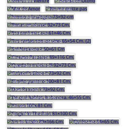
Menos tu Vientre
Balada de Otono
Mar de Amor
Ne me quitte pas
himno-a-la-alegria-73×92-cm
Rosas en el mar 92×73 Cm.
Esa será mi casa 61×46 Cm.
Tus cartas son un vino 65×54 Cm. (2)
Sol Naciente II 50×61 Cm
Cinema Parasiso 89×116 Cm.
Queda la música lll 92×73 Cm.
Gabriel`s Oboe II 73×92 Cm.
El niño yuntero 100×81 Cm.
Don Ramon II 73×92 Cm.
De qué hablas, habanera. 46×55 Cm.
Ya ves 100x 81 Cm.
Singin’ In The Rain 81×100 Cm.
Sin tu latido 89×166 Cm.
Quiéreme 54×65 Cm.