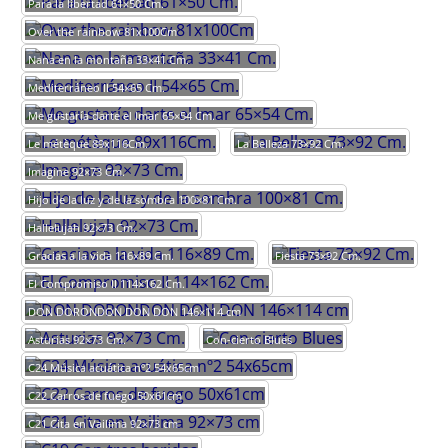
Para la libertad 61×50 Cm.
Over the rainbow 81x100Cm
Nana en la montaña 33×41 Cm.
Mediterráneo II 54×65 Cm.
Me gustaría darte el lmar 65×54 Cm.
Le métèque 89x116Cm.
La Belleza 73×92 Cm.
Imagine 92×73 Cm.
Hijo de la luz y de la sombra 100×81 Cm.
Hallelujah 92×73 Cm.
Gracias a la vida 116×89 Cm.
Fiesta 73×92 Cm.
El Compromiso II 114×162 Cm.
DON DORONDON DON DON 146×114 cm
Asturias 92×73 Cm.
Con-cierto Blues
C24 Música acuática nº2 54x65cm
C22 Carros de fuego 50x61cm
C21 Cita en Vailima 92×73 cm