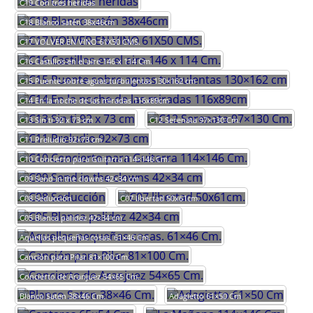
C19 Con tres heridas
C18 Blanco satén 38x46cm
C17 VOLVER EN VINO 61X50 CMS.
C16 Castillos en el aire 146 x 114 Cm.
C15 Puente sobre aguas turbulentas 130×162 cm
C14 En la noche de las miradas 116x89cm
C13 Sin ti 92 x 73 cm
C12 Serenata 97×130 Cm.
C11 Preludio 92×73 cm
C10 Concierto para Guitarra 114×146 Cm.
C09 Send in the clowns 42×34 cm
C08 Seducción
C07 libertad 50x61cm.
C05 Blanca palidez 42×34 cm
Aquellas pequeñas cosas. 61×46 Cm.
Canción para Pilar 81×100 Cm.
Concierto de Aranjuez 54×65 Cm.
Blanco Saten 38×46 Cm.
Adagietto 61×50 Cm