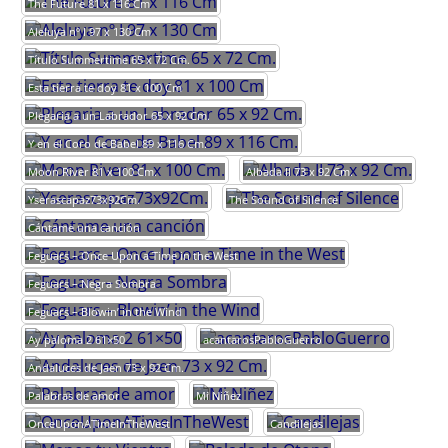
The Future 81 x 116 Cm
Aleluya nº I 97 x 130 Cm
Título Summertime 65 x 72 Cm.
Esta tierra te doy 81 x 100 Cm
Plegaria a un Labrador 65 x 92 Cm.
Y en el Coro de Babel 89 x 116 Cm.
Moon River 81 x 100 Cm.
Albada II 73 x 92 Cm.
Yserascapaz73x92Cm.
The Sound of Silence
Cántame una canción
Feguars – Once Upon a Time in the West
Feguars – Negra Sombra
Feguars – Blowin’ in the Wind
Ay paloma 2 61×50
acantarosPabloGuerro
Andaluces de Jaen 73 x 92 Cm.
Palabras de amor
Mi Niñez
OnceUponATimeInTheWest
Candilejas