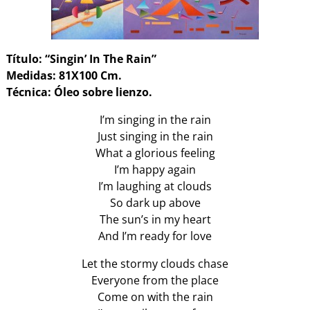
Título: “Singin’ In The Rain”
Medidas: 81X100 Cm.
Técnica: Óleo sobre lienzo.
I’m singing in the rain
Just singing in the rain
What a glorious feeling
I’m happy again
I’m laughing at clouds
So dark up above
The sun’s in my heart
And I’m ready for love
Let the stormy clouds chase
Everyone from the place
Come on with the rain