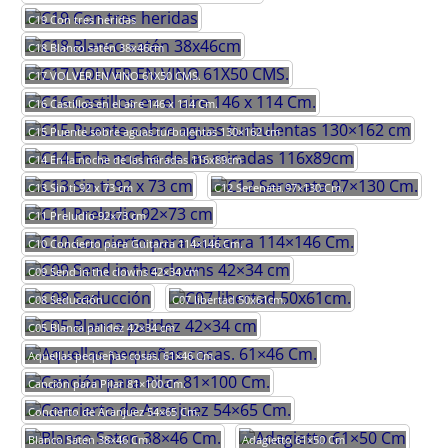
C19 Con tres heridas
C18 Blanco satén 38x46cm
C17 VOLVER EN VINO 61X50 CMS.
C16 Castillos en el aire 146 x 114 Cm.
C15 Puente sobre aguas turbulentas 130×162 cm
C14 En la noche de las miradas 116x89cm
C13 Sin ti 92 x 73 cm
C12 Serenata 97×130 Cm.
C11 Preludio 92×73 cm
C10 Concierto para Guitarra 114×146 Cm.
C09 Send in the clowns 42×34 cm
C08 Seducción
C07 libertad 50x61cm.
C05 Blanca palidez 42×34 cm
Aquellas pequeñas cosas. 61×46 Cm.
Canción para Pilar 81×100 Cm.
Concierto de Aranjuez 54×65 Cm.
Blanco Saten 38×46 Cm.
Adagietto 61×50 Cm