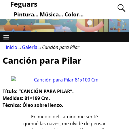
Feguars
Pintura... Música... Color...
Inicio
→
Galería
→
Canción para Pilar
Canción para Pilar
Título: ”CANCIÓN PARA PILAR”.
Medidas: 81×199 Cm.
Técnica: Óleo sobre lienzo.
En medio del camino me senté
quemé las naves, me olvidé de pensar