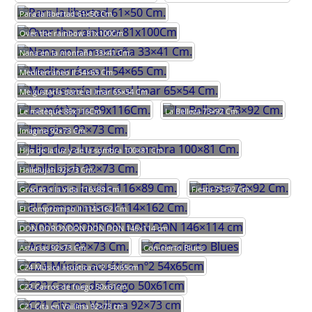
Para la libertad 61×50 Cm.
Over the rainbow 81x100Cm
Nana en la montaña 33×41 Cm.
Mediterráneo II 54×65 Cm.
Me gustaría darte el lmar 65×54 Cm.
Le métèque 89x116Cm.
La Belleza 73×92 Cm.
Imagine 92×73 Cm.
Hijo de la luz y de la sombra 100×81 Cm.
Hallelujah 92×73 Cm.
Gracias a la vida 116×89 Cm.
Fiesta 73×92 Cm.
El Compromiso II 114×162 Cm.
DON DORONDON DON DON 146×114 cm
Asturias 92×73 Cm.
Con-cierto Blues
C24 Música acuática nº2 54x65cm
C22 Carros de fuego 50x61cm
C21 Cita en Vailima 92×73 cm