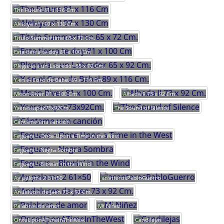
The Future 81 x 116 Cm
Aleluya nº I 97 x 130 Cm
Título Summertime 65 x 72 Cm.
Esta tierra te doy 81 x 100 Cm
Plegaria a un Labrador 65 x 92 Cm.
Y en el Coro de Babel 89 x 116 Cm.
Moon River 81 x 100 Cm.
Albada II 73 x 92 Cm.
Yserascapaz73x92Cm.
The Sound of Silence
Cántame una canción
Feguars – Once Upon a Time in the West
Feguars – Negra Sombra
Feguars – Blowin’ in the Wind
Ay paloma 2 61×50
acantarosPabloGuerro
Andaluces de Jaen 73 x 92 Cm.
Palabras de amor
Mi Niñez
OnceUponATimeInTheWest
Candilejas