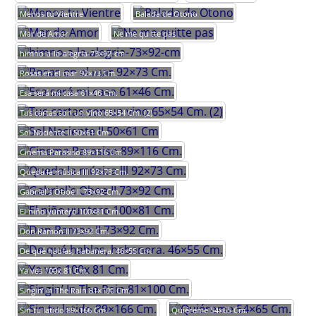
Menos tu Vientre
Balada de Otono
Mar de Amor
Ne me quitte pas
himno-a-la-alegria-73×92-cm
Rosas en el mar 92×73 Cm.
Esa será mi casa 61×46 Cm.
Tus cartas son un vino 65×54 Cm. (2)
Sol Naciente II 50×61 Cm
Cinema Parasiso 89×116 Cm.
Queda la música lll 92×73 Cm.
Gabriel`s Oboe II 73×92 Cm.
El niño yuntero 100×81 Cm.
Don Ramon II 73×92 Cm.
De qué hablas, habanera. 46×55 Cm.
Ya ves 100x 81 Cm.
Singin’ In The Rain 81×100 Cm.
Sin tu latido 89×166 Cm.
Quiéreme 54×65 Cm.