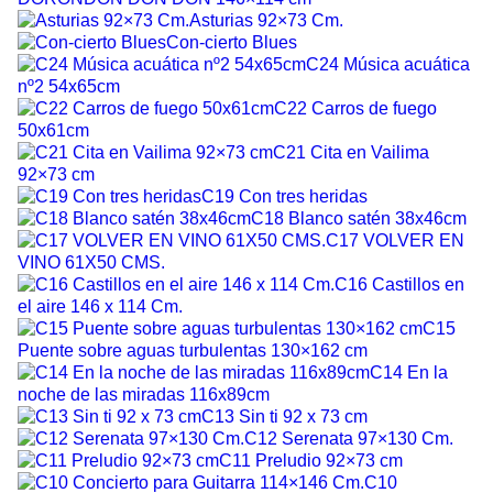
Asturias 92×73 Cm.
Con-cierto Blues
C24 Música acuática
nº2 54x65cm
C22 Carros de fuego
50x61cm
C21 Cita en Vailima
92×73 cm
C19 Con tres heridas
C18 Blanco satén 38x46cm
C17 VOLVER EN
VINO 61X50 CMS.
C16 Castillos en
el aire 146 x 114 Cm.
C15
Puente sobre aguas turbulentas 130×162 cm
C14 En la
noche de las miradas 116x89cm
C13 Sin ti 92 x 73 cm
C12 Serenata 97×130 Cm.
C11 Preludio 92×73 cm
C10