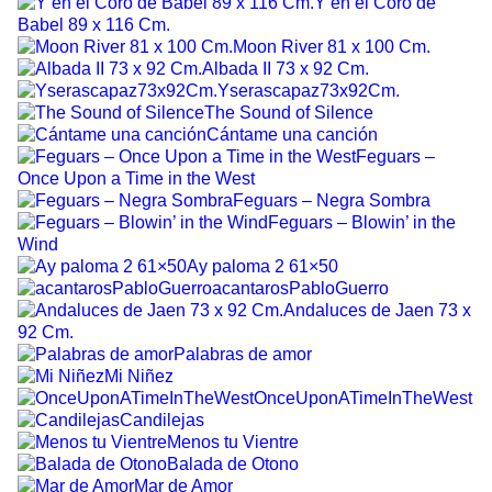
Y en el Coro de
Babel 89 x 116 Cm.
Moon River 81 x 100 Cm.
Albada II 73 x 92 Cm.
Yserascapaz73x92Cm.
The Sound of Silence
Cántame una canción
Feguars –
Once Upon a Time in the West
Feguars – Negra Sombra
Feguars – Blowin’ in the
Wind
Ay paloma 2 61×50
acantarosPabloGuerro
Andaluces de Jaen 73 x
92 Cm.
Palabras de amor
Mi Niñez
OnceUponATimeInTheWest
Candilejas
Menos tu Vientre
Balada de Otono
Mar de Amor