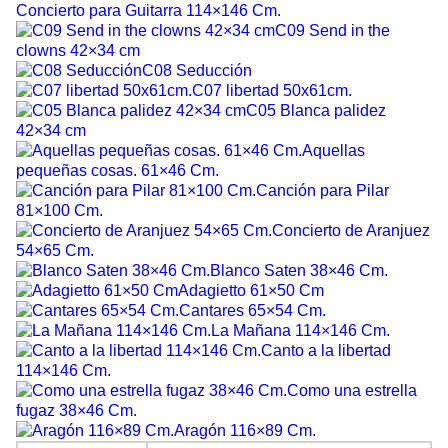
Concierto para Guitarra 114×146 Cm.
C09 Send in the
clowns 42×34 cm
C08 Seducción
C07 libertad 50x61cm.
C05 Blanca palidez
42×34 cm
Aquellas
pequeñas cosas. 61×46 Cm.
Canción para Pilar
81×100 Cm.
Concierto de Aranjuez
54×65 Cm.
Blanco Saten 38×46 Cm.
Adagietto 61×50 Cm
Cantares 65×54 Cm.
La Mañana 114×146 Cm.
Canto a la libertad
114×146 Cm.
Como una estrella
fugaz 38×46 Cm.
Aragón 116×89 Cm.