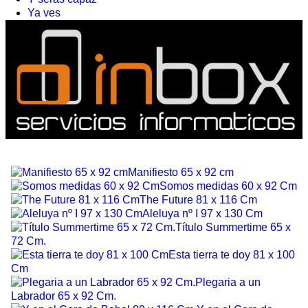
Ya ves
Manifiesto 65 x 92 cm
Somos medidas 60 x 92 Cm
The Future 81 x 116 Cm
Aleluya nº I 97 x 130 Cm
Título Summertime 65 x
72 Cm.
Esta tierra te doy 81 x 100
Cm
Plegaria a un
Labrador 65 x 92 Cm.