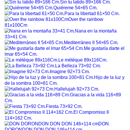
Sin tu latido 89×166 Cm.
Quiéreme 54×65 Cm.
Para la libertad 61×50 Cm.
Over the rainbow
81x100Cm
Nana en la montaña
33×41 Cm.
Mediterráneo II 54×65 Cm.
Me gustaría darte el
lmar 65×54 Cm.
Le métèque 89x116Cm.
La Belleza 73×92 Cm.
Imagine 92×73 Cm.
Hijo de la luz y
de la sombra 100×81 Cm.
Hallelujah 92×73 Cm.
Gracias a la vida 116×89
Cm.
Fiesta 73×92 Cm.
El Compromiso II
114×162 Cm.
DON
DORONDON DON DON 146×114 cm