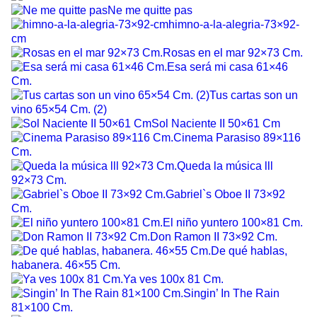
Ne me quitte pas
himno-a-la-alegria-73×92-
cm
Rosas en el mar 92×73 Cm.
Esa será mi casa 61×46
Cm.
Tus cartas son un
vino 65×54 Cm. (2)
Sol Naciente II 50×61 Cm
Cinema Parasiso 89×116
Cm.
Queda la música lll
92×73 Cm.
Gabriel`s Oboe II 73×92
Cm.
El niño yuntero 100×81 Cm.
Don Ramon II 73×92 Cm.
De qué hablas,
habanera. 46×55 Cm.
Ya ves 100x 81 Cm.
Singin’ In The Rain
81×100 Cm.