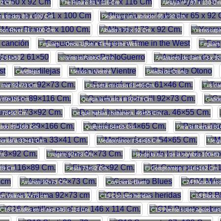
92 Cm
The Future 81 x 116 Cm
Aleluya nº I 97 x 130 Cm
rra te doy 81 x 100 Cm
Plegaria a un Labrador 65 x 92 Cm.
oon River 81 x 100 Cm.
Albada II 73 x 92 Cm.
Yserascap
Feguars – Once Upon a Time in the West
Feguars
 2 61×50
acantarosPabloGuerro
Andaluces de Jaen 73 x 9
Candilejas
Menos tu Vientre
Balada de Otono
l mar 92×73 Cm.
Esa será mi casa 61×46 Cm.
Tus car
o 89×116 Cm.
Queda la música lll 92×73 Cm.
Gabri
I 73×92 Cm.
De qué hablas, habanera. 46×55 Cm.
latido 89×166 Cm.
Quiéreme 54×65 Cm.
Para la libertad 6
montaña 33×41 Cm.
Mediterráneo II 54×65 Cm.
Me gu
Cm.
Imagine 92×73 Cm.
Hijo de la luz y de la sombra 100×8
×89 Cm.
Fiesta 73×92 Cm.
El Compromiso II 114×162 Cm.
Asturias 92×73 Cm.
Con-cierto Blues
C24 Música acu
en Vailima 92×73 cm
C19 Con tres heridas
C18 Blanco
C16 Castillos en el aire 146 x 114 Cm.
C15 Puente sobre aguas tur