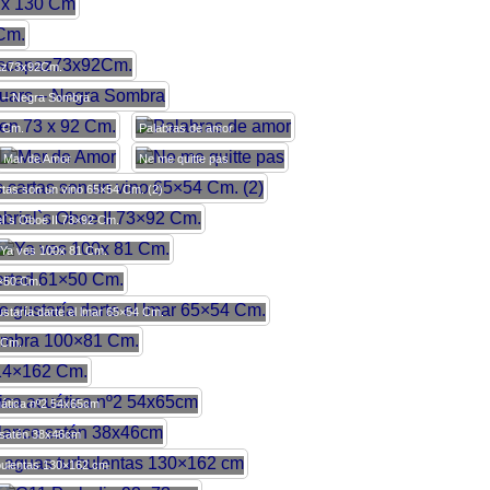
az73x92Cm.
 – Negra Sombra
2 Cm.
Palabras de amor
Mar de Amor
Ne me quitte pas
tas son un vino 65×54 Cm. (2)
el`s Oboe II 73×92 Cm.
Ya ves 100x 81 Cm.
1×50 Cm.
staría darte el lmar 65×54 Cm.
1 Cm.
ática nº2 54x65cm
 satén 38x46cm
bulentas 130×162 cm