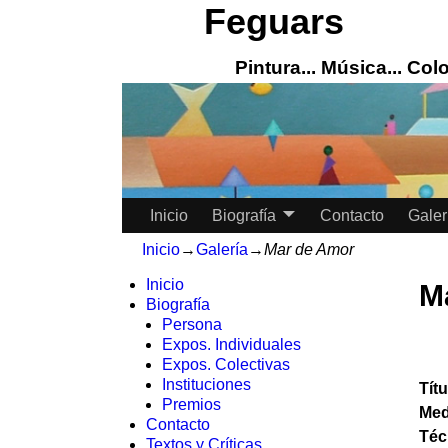
Feguars
Pintura... Música... Color
Inicio
Biografía
Contacto
Galer
Inicio
→
Galería
→
Mar de Amor
Inicio
M
Biografía
Persona
Expos. Individuales
Expos. Colectivas
Instituciones
Tít
Premios
Med
Contacto
Téc
Textos y Críticas.