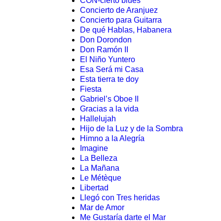
CON-cierto blues
Concierto de Aranjuez
Concierto para Guitarra
De qué Hablas, Habanera
Don Dorondon
Don Ramón II
El Niño Yuntero
Esa Será mi Casa
Esta tierra te doy
Fiesta
Gabriel’s Oboe II
Gracias a la vida
Hallelujah
Hijo de la Luz y de la Sombra
Himno a la Alegría
Imagine
La Belleza
La Mañana
Le Métèque
Libertad
Llegó con Tres heridas
Mar de Amor
Me Gustaría darte el Mar