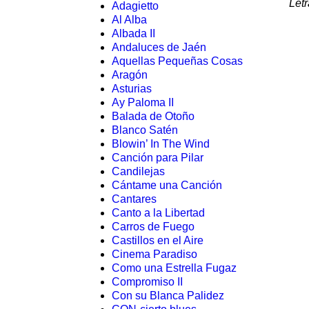
Let
Adagietto
Al Alba
Albada II
Andaluces de Jaén
Aquellas Pequeñas Cosas
Aragón
Asturias
Ay Paloma II
Balada de Otoño
Blanco Satén
Blowin’ In The Wind
Canción para Pilar
Candilejas
Cántame una Canción
Cantares
Canto a la Libertad
Carros de Fuego
Castillos en el Aire
Cinema Paradiso
Como una Estrella Fugaz
Compromiso II
Con su Blanca Palidez