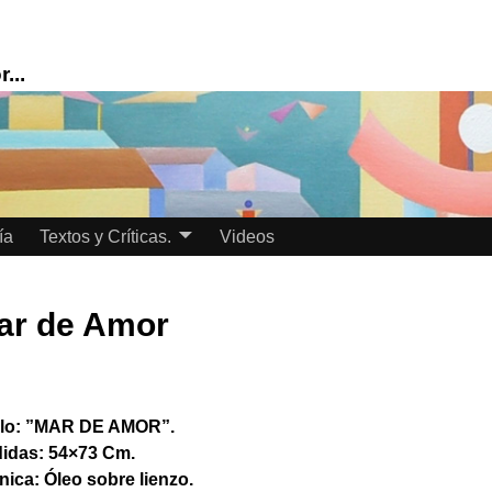
...
ía
Textos y Críticas.
Videos
ar de Amor
ulo: ”MAR DE AMOR”.
idas: 54×73 Cm.
nica: Óleo sobre lienzo.