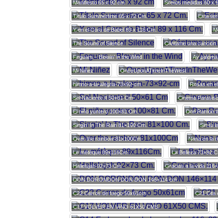
Manifiesto 65 x 92 cm
Somos medidas 60 x 
Título Summertime 65 x 72 Cm.
Esta tie
Y en el Coro de Babel 89 x 116 Cm.
M
The Sound of Silence
Cántame una canción
Feguars – Blowin’ in the Wind
Ay paloma
Mi Niñez
OnceUponATimeInTheWest
himno-a-la-alegria-73×92-cm
Rosas en e
Sol Naciente II 50×61 Cm
Cinema Parasis
El niño yuntero 100×81 Cm.
Don Ramon I
Singin’ In The Rain 81×100 Cm.
Sin tu 
Over the rainbow 81x100Cm
Nana en la 
Le métèque 89x116Cm.
La Belleza 73×92 
Hallelujah 92×73 Cm.
Gracias a la vida 116
DON DORONDON DON DON 146×114 cm
C22 Carros de fuego 50x61cm
C21 Cita 
C17 VOLVER EN VINO 61X50 CMS.