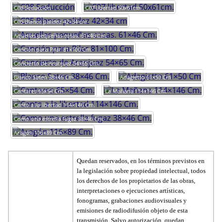
C08 Seducción
C07 libertad 50x61cm.
C05 Blanca palidez 42×34 cm
Aquellas pequeñas cosas. 61×46 Cm.
Canción para Pilar 81×100 Cm.
Concierto de Aranjuez 54×65 Cm.
Blanco Saten 38×46 Cm.
Adagietto 61×50 Cm
Cantares 65×54 Cm.
La Mañana 114×146 Cm.
Canto a la libertad 114×146 Cm.
Como una estrella fugaz 38×46 Cm.
Aragón 116×89 Cm.
Quedan reservados, en los términos previstos en
la legislación sobre propiedad intelectual, todos
los derechos de los propietarios de las obras,
interpretaciones o ejecuciones artísticas,
fonogramas, grabaciones audiovisuales y
emisiones de radiodifusión objeto de esta
transmisión. Salvo autorización, quedan