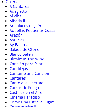
Galería
A Cantaros
Adagietto
Al Alba
Albada II
Andaluces de Jaén
Aquellas Pequeñas Cosas
Aragón
Asturias
Ay Paloma II
Balada de Otoño
Blanco Satén
Blowin’ In The Wind
Canción para Pilar
Candilejas
Cántame una Canción
Cantares
Canto a la Libertad
Carros de Fuego
Castillos en el Aire
Cinema Paradiso
Como una Estrella Fugaz
Compromiso II