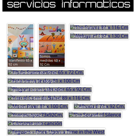
The Future 81 x 116 Cm
Aleluya nº I 97 x 130 Cm
Somos
Manifiesto 65 x
medidas 60 x
92 cm
92 Cm
Título Summertime 65 x 72 Cm.
Esta tierra te doy 81 x 100 Cm
Plegaria a un Labrador 65 x 92 Cm.
Y en el Coro de Babel 89 x 116 Cm.
Moon River 81 x 100 Cm.
Albada II 73 x 92 Cm.
Yserascapaz73x92Cm.
The Sound of Silence
Cántame una canción
Feguars – Once Upon a Time in the West