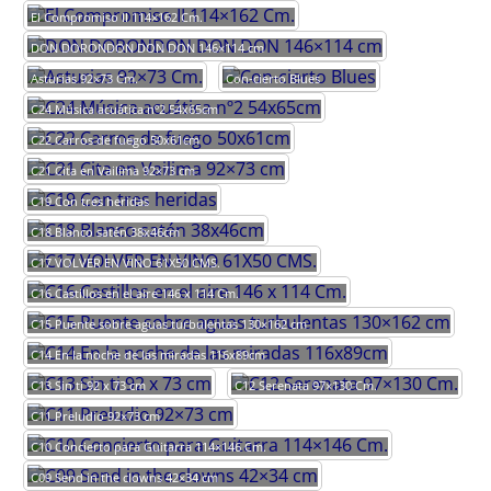
El Compromiso II 114×162 Cm.
DON DORONDON DON DON 146×114 cm
Asturias 92×73 Cm.
Con-cierto Blues
C24 Música acuática nº2 54x65cm
C22 Carros de fuego 50x61cm
C21 Cita en Vailima 92×73 cm
C19 Con tres heridas
C18 Blanco satén 38x46cm
C17 VOLVER EN VINO 61X50 CMS.
C16 Castillos en el aire 146 x 114 Cm.
C15 Puente sobre aguas turbulentas 130×162 cm
C14 En la noche de las miradas 116x89cm
C13 Sin ti 92 x 73 cm
C12 Serenata 97×130 Cm.
C11 Preludio 92×73 cm
C10 Concierto para Guitarra 114×146 Cm.
C09 Send in the clowns 42×34 cm