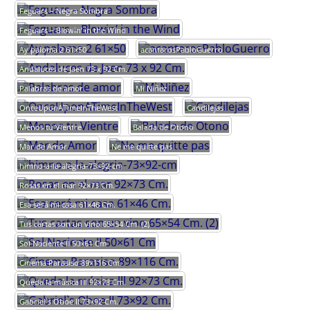
Feguars – Negra Sombra
Feguars – Blowin’ in the Wind
Ay paloma 2 61×50
acantarosPabloGuerro
Andaluces de Jaen 73 x 92 Cm.
Palabras de amor
Mi Niñez
OnceUponATimeInTheWest
Candilejas
Menos tu Vientre
Balada de Otono
Mar de Amor
Ne me quitte pas
himno-a-la-alegria-73×92-cm
Rosas en el mar 92×73 Cm.
Esa será mi casa 61×46 Cm.
Tus cartas son un vino 65×54 Cm. (2)
Sol Naciente II 50×61 Cm
Cinema Parasiso 89×116 Cm.
Queda la música lll 92×73 Cm.
Gabriel`s Oboe II 73×92 Cm.