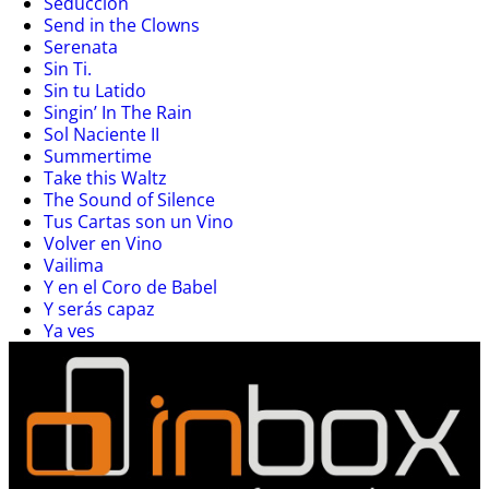
Seducción
Send in the Clowns
Serenata
Sin Ti.
Sin tu Latido
Singin’ In The Rain
Sol Naciente II
Summertime
Take this Waltz
The Sound of Silence
Tus Cartas son un Vino
Volver en Vino
Vailima
Y en el Coro de Babel
Y serás capaz
Ya ves