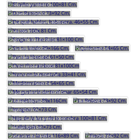
El niño yuntero 100×81 Cm.
Don Ramon II 73×92 Cm.
De qué hablas, habanera. 46×55 Cm.
Ya ves 100x 81 Cm.
Singin’ In The Rain 81×100 Cm.
Sin tu latido 89×166 Cm.
Quiéreme 54×65 Cm.
Para la libertad 61×50 Cm.
Over the rainbow 81x100Cm
Nana en la montaña 33×41 Cm.
Mediterráneo II 54×65 Cm.
Me gustaría darte el lmar 65×54 Cm.
Le métèque 89x116Cm.
La Belleza 73×92 Cm.
Imagine 92×73 Cm.
Hijo de la luz y de la sombra 100×81 Cm.
Hallelujah 92×73 Cm.
Gracias a la vida 116×89 Cm.
Fiesta 73×92 Cm.