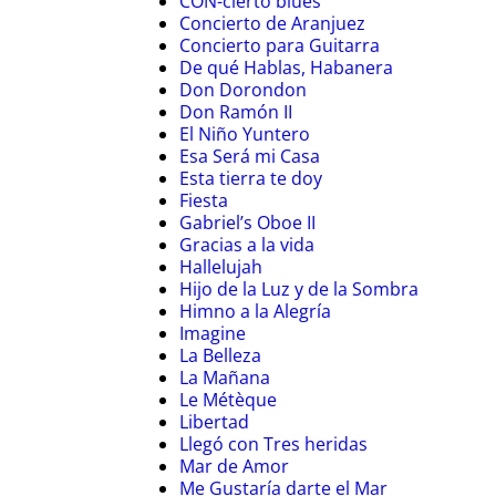
CON-cierto blues
Concierto de Aranjuez
Concierto para Guitarra
De qué Hablas, Habanera
Don Dorondon
Don Ramón II
El Niño Yuntero
Esa Será mi Casa
Esta tierra te doy
Fiesta
Gabriel’s Oboe II
Gracias a la vida
Hallelujah
Hijo de la Luz y de la Sombra
Himno a la Alegría
Imagine
La Belleza
La Mañana
Le Métèque
Libertad
Llegó con Tres heridas
Mar de Amor
Me Gustaría darte el Mar