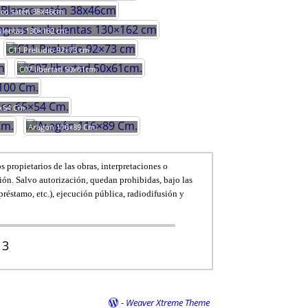
nco satén 38x46cm
ulentas 130×162 cm
C11 Preludio 92×73 cm
C07 libertad 50x61cm.
×54 Cm.
Aragón 116×89 Cm.
s propietarios de las obras, interpretaciones o
ión. Salvo autorización, quedan prohibidas, bajo las
 préstamo, etc.), ejecución pública, radiodifusión y
13
-
Weaver Xtreme Theme