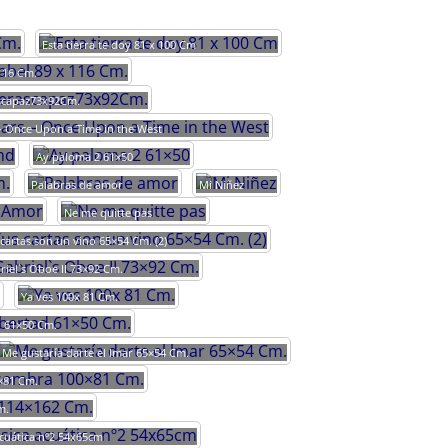
Esta tierra te doy 81 x 100 Cm
 116 Cm.
scapaz73x92Cm.
– Once Upon a Time in the West
Ay paloma 2 61×50
Palabras de amor
Mi Niñez
Ne me quitte pas
cartas son un vino 65×54 Cm. (2)
riel`s Oboe II 73×92 Cm.
Ya ves 100x 81 Cm.
d 61×50 Cm.
Me gustaría darte el lmar 65×54 Cm.
0×81 Cm.
m.
cuática nº2 54x65cm