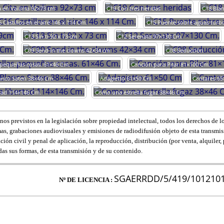
a en Vailima 92×73 cm
C19 Con tres heridas
C18 Bla
 Castillos en el aire 146 x 114 Cm.
C15 Puente sobre aguas turb
C13 Sin ti 92 x 73 cm
C12 Serenata 97×130 Cm.
C09 Send in the clowns 42×34 cm
C08 Seducción
 pequeñas cosas. 61×46 Cm.
Canción para Pilar 81×100 Cm.
anco Saten 38×46 Cm.
Adagietto 61×50 Cm
Cantares 65
rtad 114×146 Cm.
Como una estrella fugaz 38×46 Cm.
os previstos en la legislación sobre propiedad intelectual, todos los derechos de lo
mas, grabaciones audiovisuales y emisiones de radiodifusión objeto de esta transmis
ación civil y penal de aplicación, la reproducción, distribución (por venta, alquiler,
as sus formas, de esta transmisión y de su contenido.
SGAERRDD/5/419/101210
Nº DE LICENCIA :