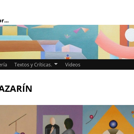
r...
ería
Textos y Críticas.
Videos
AZARÍN