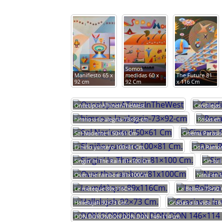
Somos
Manifiesto 65 x
medidas 60 x
The Future 81
92 cm
92 Cm
x 116 Cm
OnceUponATimeInTheWest
Candilejas
himno-a-la-alegria-73×92-cm
Rosas en
Sol Naciente II 50×61 Cm
Cinema Parasis
El niño yuntero 100×81 Cm.
Don Ramon 
Singin’ In The Rain 81×100 Cm.
Sin tu 
Over the rainbow 81x100Cm
Nana en 
Le métèque 89x116Cm.
La Belleza 73×92
Hallelujah 92×73 Cm.
Gracias a la vida 11
DON DORONDON DON DON 146×114 cm