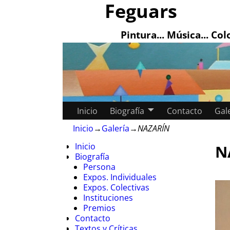
Feguars
Pintura... Música... Colo
Inicio
Biografía
Contacto
Gal
Inicio
→
Galería
→
NAZARÍN
Inicio
N
Biografía
Persona
Expos. Individuales
Expos. Colectivas
Instituciones
Premios
Contacto
Textos y Críticas.