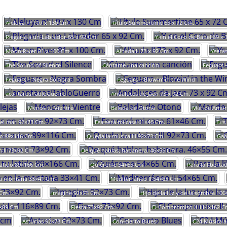
Aleluya nº I 97 x 130 Cm
Título Summertime 65 x 72 Cm.
Plegaria a un Labrador 65 x 92 Cm.
Y en el Coro de Babel 89 x
Moon River 81 x 100 Cm.
Albada II 73 x 92 Cm.
Ysera
The Sound of Silence
Cántame una canción
Feguars 
Feguars – Negra Sombra
Feguars – Blowin’ in the Wind
acantarosPabloGuerro
Andaluces de Jaen 73 x 92 Cm.
Menos tu Vientre
Balada de Otono
Mar de Amor
 el mar 92×73 Cm.
Esa será mi casa 61×46 Cm.
Tus 
o 89×116 Cm.
Queda la música lll 92×73 Cm.
Gab
II 73×92 Cm.
De qué hablas, habanera. 46×55 Cm.
latido 89×166 Cm.
Quiéreme 54×65 Cm.
Para la liberta
la montaña 33×41 Cm.
Mediterráneo II 54×65 Cm.
 Cm.
Imagine 92×73 Cm.
Hijo de la luz y de la sombra 10
6×89 Cm.
Fiesta 73×92 Cm.
El Compromiso II 114×162 C
Asturias 92×73 Cm.
Con-cierto Blues
C24 Música a