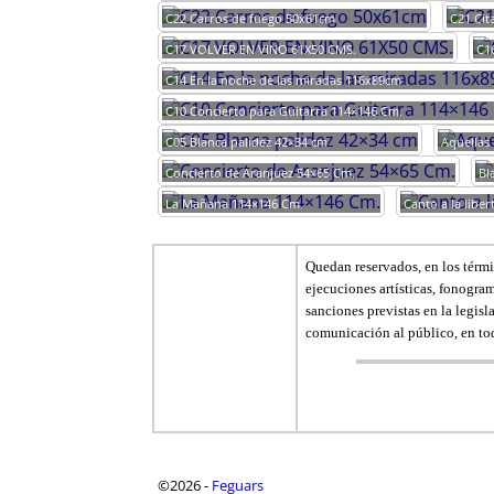
C22 Carros de fuego 50x61cm
C21 Cit
C17 VOLVER EN VINO 61X50 CMS.
C16
C14 En la noche de las miradas 116x89cm
C10 Concierto para Guitarra 114×146 Cm.
C05 Blanca palidez 42×34 cm
Aquellas
Concierto de Aranjuez 54×65 Cm.
Bl
La Mañana 114×146 Cm.
Canto a la libe
Quedan reservados, en los términ
ejecuciones artísticas, fonogra
sanciones previstas en la legisl
comunicación al público, en tod
©2026 -
Feguars