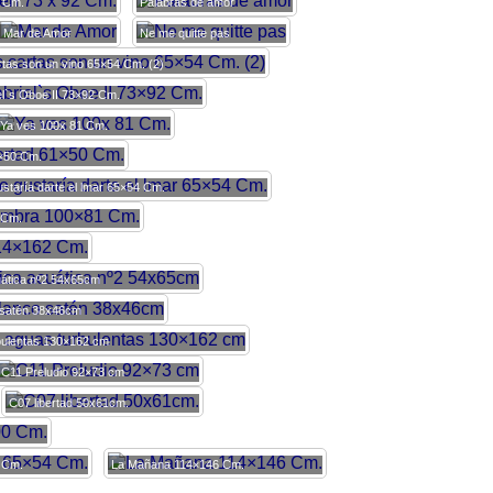
2 Cm.
Palabras de amor
Mar de Amor
Ne me quitte pas
tas son un vino 65×54 Cm. (2)
el`s Oboe II 73×92 Cm.
Ya ves 100x 81 Cm.
1×50 Cm.
staría darte el lmar 65×54 Cm.
1 Cm.
ática nº2 54x65cm
 satén 38x46cm
bulentas 130×162 cm
C11 Preludio 92×73 cm
C07 libertad 50x61cm.
 Cm.
La Mañana 114×146 Cm.