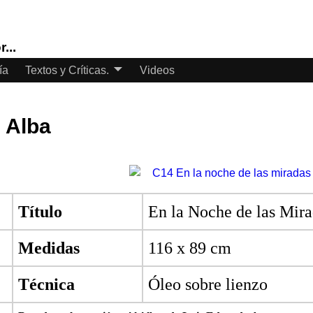
...
ía
Textos y Críticas.
Videos
l Alba
Título
En la Noche de las Mir
Medidas
116 x 89 cm
Técnica
Óleo sobre lienzo