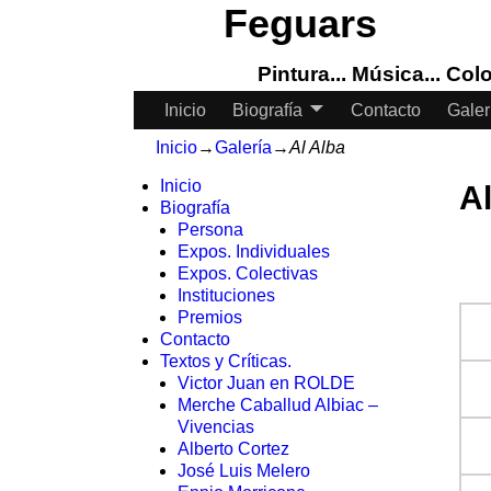
Feguars
Pintura... Música... Color
Inicio
Biografía
Contacto
Galer
Inicio
→
Galería
→
Al Alba
Inicio
A
Biografía
Persona
Expos. Individuales
Expos. Colectivas
Instituciones
Premios
Contacto
Textos y Críticas.
Victor Juan en ROLDE
Merche Caballud Albiac –
Vivencias
Alberto Cortez
José Luis Melero