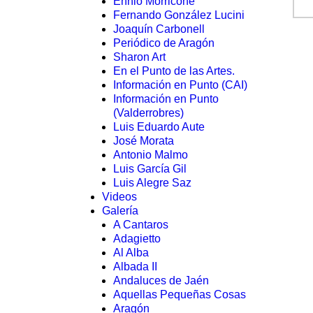
Ennio Morricone
Fernando González Lucini
Joaquín Carbonell
Periódico de Aragón
Sharon Art
En el Punto de las Artes.
Información en Punto (CAI)
Información en Punto
(Valderrobres)
Luis Eduardo Aute
José Morata
Antonio Malmo
Luis García Gil
Luis Alegre Saz
Videos
Galería
A Cantaros
Adagietto
Al Alba
Albada II
Andaluces de Jaén
Aquellas Pequeñas Cosas
Aragón