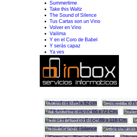
Summertime
Take this Waltz
The Sound of Silence
Tus Cartas son un Vino
Volver en Vino
Vailima
Y en el Coro de Babel
Y serás capaz
Ya ves
Manifiesto 65 x 92 cm
Somos medidas 60 x 
Título Summertime 65 x 72 Cm.
Esta tie
Y en el Coro de Babel 89 x 116 Cm.
M
The Sound of Silence
Cántame una canción