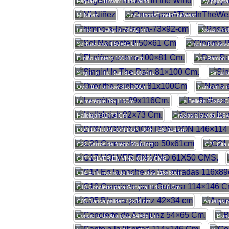
Feguars – Blowin’ in the Wind
Ay paloma
Mi Niñez
OnceUponATimeInTheWest
himno-a-la-alegria-73×92-cm
Rosas en e
Sol Naciente II 50×61 Cm
Cinema Parasis
El niño yuntero 100×81 Cm.
Don Ramon I
Singin’ In The Rain 81×100 Cm.
Sin tu 
Over the rainbow 81x100Cm
Nana en la 
Le métèque 89x116Cm.
La Belleza 73×92 
Hallelujah 92×73 Cm.
Gracias a la vida 116
DON DORONDON DON DON 146×114 cm
C22 Carros de fuego 50x61cm
C21 Cita 
C17 VOLVER EN VINO 61X50 CMS.
C14 En la noche de las miradas 116x89cm
C10 Concierto para Guitarra 114×146 Cm.
C05 Blanca palidez 42×34 cm
Aquellas 
Concierto de Aranjuez 54×65 Cm.
Blan