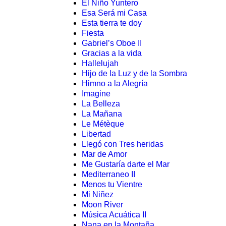
El Niño Yuntero
Esa Será mi Casa
Esta tierra te doy
Fiesta
Gabriel’s Oboe II
Gracias a la vida
Hallelujah
Hijo de la Luz y de la Sombra
Himno a la Alegría
Imagine
La Belleza
La Mañana
Le Métèque
Libertad
Llegó con Tres heridas
Mar de Amor
Me Gustaría darte el Mar
Mediterraneo II
Menos tu Vientre
Mi Niñez
Moon River
Música Acuática II
Nana en la Montaña