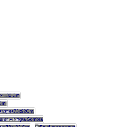
az73x92Cm.
 – Negra Sombra