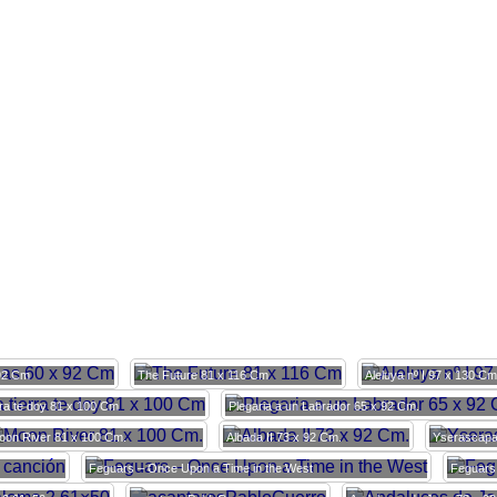
92 Cm
The Future 81 x 116 Cm
Aleluya nº I 97 x 130 Cm
rra te doy 81 x 100 Cm
Plegaria a un Labrador 65 x 92 Cm.
oon River 81 x 100 Cm.
Albada II 73 x 92 Cm.
Yserascap
Feguars – Once Upon a Time in the West
Feguars