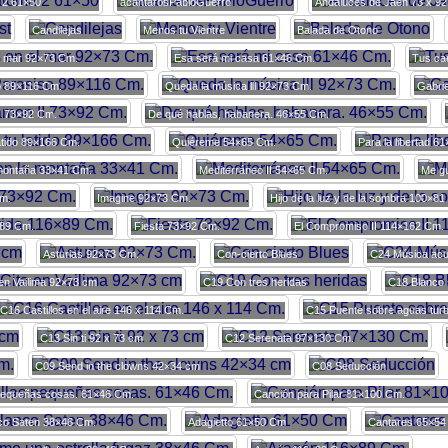
 2 61×50
acantarosPabloGuerro
Andaluces de Jaen 73 x 9
Candilejas
Menos tu Vientre
Balada de Otono
l mar 92×73 Cm.
Esa será mi casa 61×46 Cm.
Tus car
o 89×116 Cm.
Queda la música lll 92×73 Cm.
Gabri
I 73×92 Cm.
De qué hablas, habanera. 46×55 Cm.
latido 89×166 Cm.
Quiéreme 54×65 Cm.
Para la libertad 6
montaña 33×41 Cm.
Mediterráneo II 54×65 Cm.
Me gu
Cm.
Imagine 92×73 Cm.
Hijo de la luz y de la sombra 100×8
×89 Cm.
Fiesta 73×92 Cm.
El Compromiso II 114×162 Cm.
Asturias 92×73 Cm.
Con-cierto Blues
C24 Música acu
en Vailima 92×73 cm
C19 Con tres heridas
C18 Blanco
C16 Castillos en el aire 146 x 114 Cm.
C15 Puente sobre aguas tur
C13 Sin ti 92 x 73 cm
C12 Serenata 97×130 Cm.
C09 Send in the clowns 42×34 cm
C08 Seducción
pequeñas cosas. 61×46 Cm.
Canción para Pilar 81×100 Cm.
co Saten 38×46 Cm.
Adagietto 61×50 Cm
Cantares 65×54