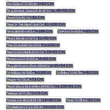
Don Ramon II 73×92 Cm.
De qué hablas, habanera. 46×55 Cm.
Ya ves 100x 81 Cm.
Singin’ In The Rain 81×100 Cm.
Sin tu latido 89×166 Cm.
Quiéreme 54×65 Cm.
Para la libertad 61×50 Cm.
Over the rainbow 81x100Cm
Nana en la montaña 33×41 Cm.
Mediterráneo II 54×65 Cm.
Me gustaría darte el lmar 65×54 Cm.
Le métèque 89x116Cm.
La Belleza 73×92 Cm.
Imagine 92×73 Cm.
Hijo de la luz y de la sombra 100×81 Cm.
Hallelujah 92×73 Cm.
Gracias a la vida 116×89 Cm.
Fiesta 73×92 Cm.
El Compromiso II 114×162 Cm.