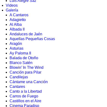
Luis Alegre Saz
Videos
Galería
A Cantaros
Adagietto
Al Alba
Albada II
Andaluces de Jaén
Aquellas Pequeñas Cosas
Aragón
Asturias
Ay Paloma II
Balada de Otoño
Blanco Satén
Blowin’ In The Wind
Canción para Pilar
Candilejas
Cántame una Canción
Cantares
Canto a la Libertad
Carros de Fuego
Castillos en el Aire
Cinema Paradiso