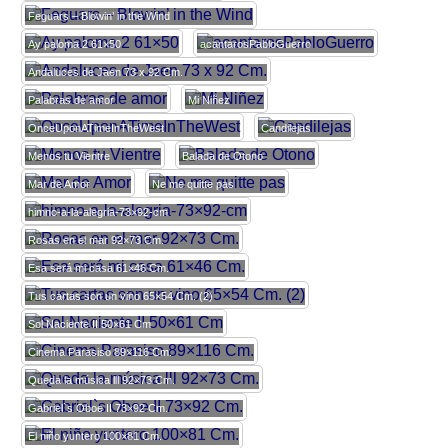
Feguars – Blowin’ in the Wind
Ay paloma 2 61×50
acantarosPabloGuerro
Andaluces de Jaen 73 x 92 Cm.
Palabras de amor
Mi Niñez
OnceUponATimeInTheWest
Candilejas
Menos tu Vientre
Balada de Otono
Mar de Amor
Ne me quitte pas
himno-a-la-alegria-73×92-cm
Rosas en el mar 92×73 Cm.
Esa será mi casa 61×46 Cm.
Tus cartas son un vino 65×54 Cm. (2)
Sol Naciente II 50×61 Cm
Cinema Parasiso 89×116 Cm.
Queda la música lll 92×73 Cm.
Gabriel`s Oboe II 73×92 Cm.
El niño yuntero 100×81 Cm.