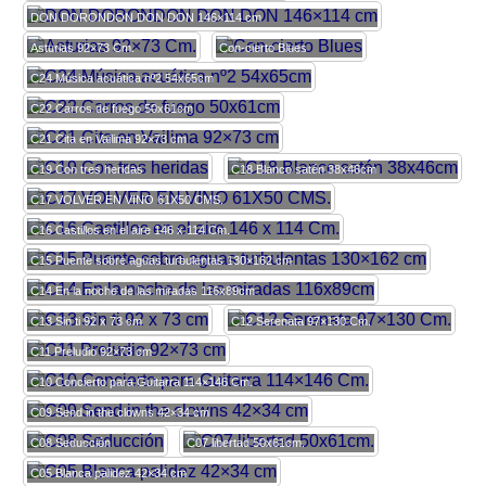
DON DORONDON DON DON 146×114 cm
Asturias 92×73 Cm.
Con-cierto Blues
C24 Música acuática nº2 54x65cm
C22 Carros de fuego 50x61cm
C21 Cita en Vailima 92×73 cm
C19 Con tres heridas
C18 Blanco satén 38x46cm
C17 VOLVER EN VINO 61X50 CMS.
C16 Castillos en el aire 146 x 114 Cm.
C15 Puente sobre aguas turbulentas 130×162 cm
C14 En la noche de las miradas 116x89cm
C13 Sin ti 92 x 73 cm
C12 Serenata 97×130 Cm.
C11 Preludio 92×73 cm
C10 Concierto para Guitarra 114×146 Cm.
C09 Send in the clowns 42×34 cm
C08 Seducción
C07 libertad 50x61cm.
C05 Blanca palidez 42×34 cm