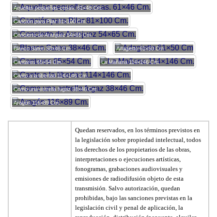
Aquellas pequeñas cosas. 61×46 Cm.
Canción para Pilar 81×100 Cm.
Concierto de Aranjuez 54×65 Cm.
Blanco Saten 38×46 Cm.
Adagietto 61×50 Cm
Cantares 65×54 Cm.
La Mañana 114×146 Cm.
Canto a la libertad 114×146 Cm.
Como una estrella fugaz 38×46 Cm.
Aragón 116×89 Cm.
Quedan reservados, en los términos previstos en
la legislación sobre propiedad intelectual, todos
los derechos de los propietarios de las obras,
interpretaciones o ejecuciones artísticas,
fonogramas, grabaciones audiovisuales y
emisiones de radiodifusión objeto de esta
transmisión. Salvo autorización, quedan
prohibidas, bajo las sanciones previstas en la
legislación civil y penal de aplicación, la