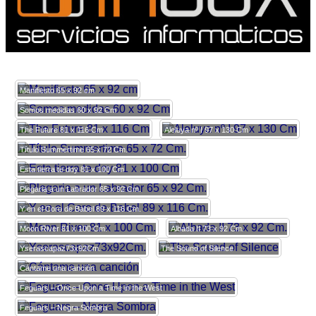
Manifiesto 65 x 92 cm
Somos medidas 60 x 92 Cm
The Future 81 x 116 Cm
Aleluya nº I 97 x 130 Cm
Título Summertime 65 x 72 Cm.
Esta tierra te doy 81 x 100 Cm
Plegaria a un Labrador 65 x 92 Cm.
Y en el Coro de Babel 89 x 116 Cm.
Moon River 81 x 100 Cm.
Albada II 73 x 92 Cm.
Yserascapaz73x92Cm.
The Sound of Silence
Cántame una canción
Feguars – Once Upon a Time in the West
Feguars – Negra Sombra