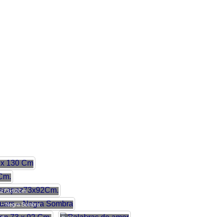
az73x92Cm.
 – Negra Sombra