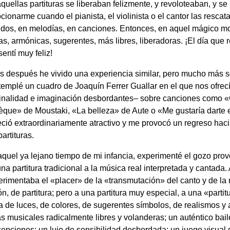
quellas partituras se liberaban felizmente, y revoloteaban, y s
ionarme cuando el pianista, el violinista o el cantor las resca
idos, en melodías, en canciones. Entonces, en aquel mágico m
as, armónicas, sugerentes, más libres, liberadoras. ¡El día que
entí muy feliz!
s después he vivido una experiencia similar, pero mucho más 
emplé un cuadro de Joaquín Ferrer Guallar en el que nos ofrecí
ginalidad e imaginación desbordantes– sobre canciones como «G
èque» de Moustaki, «La belleza» de Aute o «Me gustaría darte 
eció extraordinariamente atractivo y me provocó un regreso hac
partituras.
quel ya lejano tiempo de mi infancia, experimenté el gozo prov
na partitura tradicional a la música real interpretada y cantada
erimentaba el «placer» de la «transmutación» del canto y de l
ón, de partitura; pero a una partitura muy especial, a una «partit
a de luces, de colores, de sugerentes símbolos, de realismos y
s musicales radicalmente libres y volanderas; un auténtico ba
epciones; un lujo de sensibilidad desbordada; un juego visual q