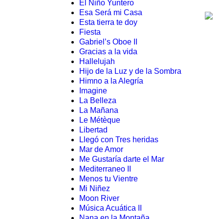
El Niño Yuntero
Esa Será mi Casa
Esta tierra te doy
Fiesta
Gabriel’s Oboe II
Gracias a la vida
Hallelujah
Hijo de la Luz y de la Sombra
Himno a la Alegría
Imagine
La Belleza
La Mañana
Le Métèque
Libertad
Llegó con Tres heridas
Mar de Amor
Me Gustaría darte el Mar
Mediterraneo II
Menos tu Vientre
Mi Niñez
Moon River
Música Acuática II
Nana en la Montaña