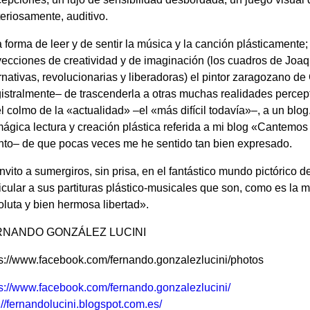
eriosamente, auditivo.
 forma de leer y de sentir la música y la canción plásticamente
ecciones de creatividad y de imaginación (los cuadros de Joaqu
rnativas, revolucionarias y liberadoras) el pintor zaragozano d
stralmente– de trascenderla a otras muchas realidades percepti
l colmo de la «actualidad» –el «más difícil todavía»–, a un blog.
ágica lectura y creación plástica referida a mi blog «Cantemos
nto– de que pocas veces me he sentido tan bien expresado.
nvito a sumergiros, sin prisa, en el fantástico mundo pictórico 
icular a sus partituras plástico-musicales que son, como es la m
luta y bien hermosa libertad».
RNANDO GONZÁLEZ LUCINI
ps://www.facebook.com/fernando.gonzalezlucini/photos
ps://www.facebook.com/fernando.gonzalezlucini/
://fernandolucini.blogspot.com.es/