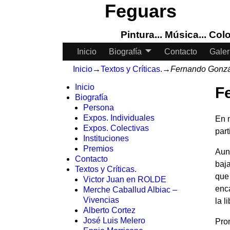
Feguars
Pintura... Música... Color
Inicio
Biografía
Contacto
Galer
Inicio
→
Textos y Críticas.
→
Fernando Gonzá
Inicio
F
Biografía
Persona
Expos. Individuales
En 
Expos. Colectivas
par
Instituciones
Premios
Aun
Contacto
baj
Textos y Críticas.
que
Victor Juan en ROLDE
enca
Merche Caballud Albiac –
Vivencias
la l
Alberto Cortez
José Luis Melero
Pro