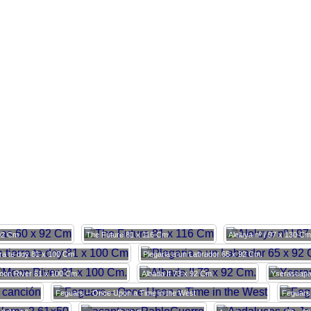
92 Cm
The Future 81 x 116 Cm
Aleluya nº I 97 x 130 Cm
rra te doy 81 x 100 Cm
Plegaria a un Labrador 65 x 92 Cm.
oon River 81 x 100 Cm.
Albada II 73 x 92 Cm.
Yserascap
Feguars – Once Upon a Time in the West
Feguars