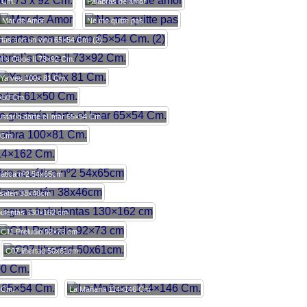
2 Cm.
Palabras de amor
Mar de Amor
Ne me quitte pas
tas son un vino 65×54 Cm. (2)
el`s Oboe II 73×92 Cm.
Ya ves 100x 81 Cm.
1×50 Cm.
staría darte el lmar 65×54 Cm.
1 Cm.
ática nº2 54x65cm
 satén 38x46cm
bulentas 130×162 cm
C11 Preludio 92×73 cm
C07 libertad 50x61cm.
 Cm.
La Mañana 114×146 Cm.