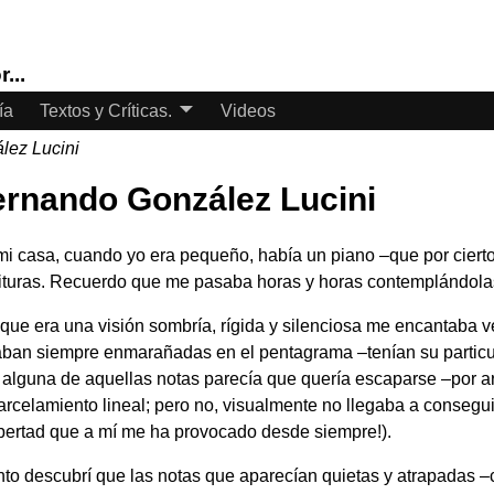
...
ía
Textos y Críticas.
Videos
lez Lucini
ernando González Lucini
mi casa, cuando yo era pequeño, había un piano –que por cierto
tituras. Recuerdo que me pasaba horas y horas contemplándola
que era una visión sombría, rígida y silenciosa me encantaba v
aban siempre enmarañadas en el pentagrama –tenían su particul
 alguna de aquellas notas parecía que quería escaparse –por ar
rcelamiento lineal; pero no, visualmente no llegaba a conseguir
ibertad que a mí me ha provocado desde siempre!).
nto descubrí que las notas que aparecían quietas y atrapadas