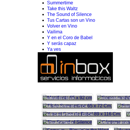
Summertime
Take this Waltz
The Sound of Silence
Tus Cartas son un Vino
Volver en Vino
Vailima
Y en el Coro de Babel
Y serás capaz
Ya ves
Manifiesto 65 x 92 cm
Somos medidas 60 x 
Título Summertime 65 x 72 Cm.
Esta tie
Y en el Coro de Babel 89 x 116 Cm.
M
The Sound of Silence
Cántame una canción