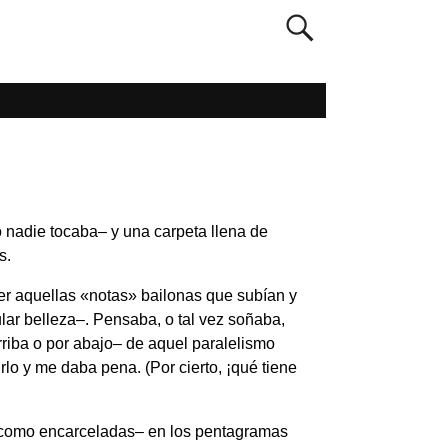
 nadie tocaba– y una carpeta llena de
s.
er aquellas «notas» bailonas que subían y
ar belleza–. Pensaba, o tal vez soñaba,
riba o por abajo– de aquel paralelismo
lo y me daba pena. (Por cierto, ¡qué tiene
 –como encarceladas– en los pentagramas