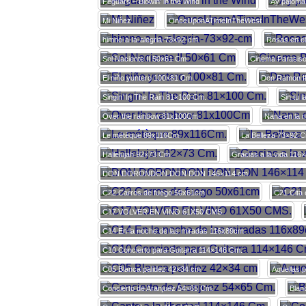
Feguars – Blowin’ in the Wind
Ay paloma
Mi Niñez
OnceUponATimeInTheWest
himno-a-la-alegria-73×92-cm
Rosas en e
Sol Naciente II 50×61 Cm
Cinema Parasis
El niño yuntero 100×81 Cm.
Don Ramon I
Singin’ In The Rain 81×100 Cm.
Sin tu 
Over the rainbow 81x100Cm
Nana en la 
Le métèque 89x116Cm.
La Belleza 73×92 
Hallelujah 92×73 Cm.
Gracias a la vida 116
DON DORONDON DON DON 146×114 cm
C22 Carros de fuego 50x61cm
C21 Cita 
C17 VOLVER EN VINO 61X50 CMS.
C14 En la noche de las miradas 116x89cm
C10 Concierto para Guitarra 114×146 Cm.
C05 Blanca palidez 42×34 cm
Aquellas 
Concierto de Aranjuez 54×65 Cm.
Blan