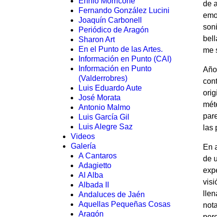
Ennio Morricone
de a
Fernando González Lucini
emoc
Joaquín Carbonell
son
Periódico de Aragón
bell
Sharon Art
En el Punto de las Artes.
me s
Información en Punto (CAI)
Información en Punto
Año
(Valderrobres)
cont
Luis Eduardo Aute
ori
José Morata
mét
Antonio Malmo
par
Luis García Gil
Luis Alegre Saz
las 
Videos
Galería
En a
A Cantaros
de u
Adagietto
exp
Al Alba
visi
Albada II
llen
Andaluces de Jaén
Aquellas Pequeñas Cosas
nota
Aragón
perc