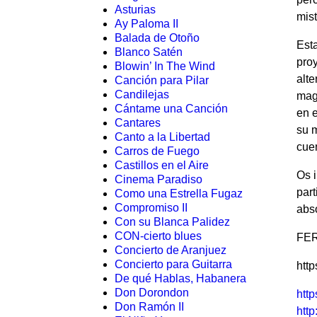
Asturias
mist
Ay Paloma II
Balada de Otoño
Esta
Blanco Satén
proy
Blowin’ In The Wind
alte
Canción para Pilar
Candilejas
magi
Cántame una Canción
en e
Cantares
su m
Canto a la Libertad
cue
Carros de Fuego
Castillos en el Aire
Os i
Cinema Paradiso
part
Como una Estrella Fugaz
Compromiso II
abso
Con su Blanca Palidez
CON-cierto blues
FE
Concierto de Aranjuez
Concierto para Guitarra
htt
De qué Hablas, Habanera
Don Dorondon
htt
Don Ramón II
http