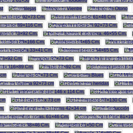
 2 61×50
acantarosPabloGuerro
Andaluces de Jaen 73 x 9
Candilejas
Menos tu Vientre
Balada de Otono
l mar 92×73 Cm.
Esa será mi casa 61×46 Cm.
Tus car
o 89×116 Cm.
Queda la música lll 92×73 Cm.
Gabri
I 73×92 Cm.
De qué hablas, habanera. 46×55 Cm.
latido 89×166 Cm.
Quiéreme 54×65 Cm.
Para la libertad 6
montaña 33×41 Cm.
Mediterráneo II 54×65 Cm.
Me gu
Cm.
Imagine 92×73 Cm.
Hijo de la luz y de la sombra 100×8
×89 Cm.
Fiesta 73×92 Cm.
El Compromiso II 114×162 Cm.
Asturias 92×73 Cm.
Con-cierto Blues
C24 Música acu
en Vailima 92×73 cm
C19 Con tres heridas
C18 Blanco
C16 Castillos en el aire 146 x 114 Cm.
C15 Puente sobre aguas tur
C13 Sin ti 92 x 73 cm
C12 Serenata 97×130 Cm.
C09 Send in the clowns 42×34 cm
C08 Seducción
pequeñas cosas. 61×46 Cm.
Canción para Pilar 81×100 Cm.
co Saten 38×46 Cm.
Adagietto 61×50 Cm
Cantares 65×54