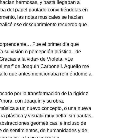
e hacían hermosas, y hasta llegaban a
taba del papel pautado convirtiéndolas en
omento, las notas musicales se hacían
 realicé ese descubrimiento recuerdo que
sorprendente… Fue el primer día que
a su visión o percepción plástica –de
racias a la vida» de Violeta, «Le
el mar” de Joaquín Carbonell. Aquello me
ia lo que antes mencionaba refiriéndome a
ocado por la transformación de la rigidez
. Ahora, con Joaquín y su obra,
a música a un nuevo concepto, o una nueva
ura plástica y visual» muy bella: sin pautas,
 abstracciones geométricas, e incluso de
ile de sentimientos, de humanidades y de
ue lo es, a la vez secreta y