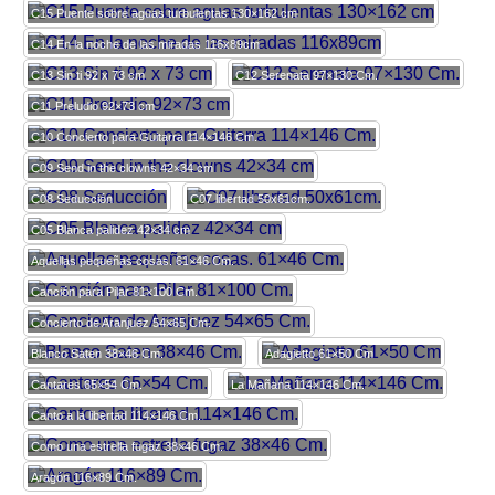
C15 Puente sobre aguas turbulentas 130×162 cm
C14 En la noche de las miradas 116x89cm
C13 Sin ti 92 x 73 cm
C12 Serenata 97×130 Cm.
C11 Preludio 92×73 cm
C10 Concierto para Guitarra 114×146 Cm.
C09 Send in the clowns 42×34 cm
C08 Seducción
C07 libertad 50x61cm.
C05 Blanca palidez 42×34 cm
Aquellas pequeñas cosas. 61×46 Cm.
Canción para Pilar 81×100 Cm.
Concierto de Aranjuez 54×65 Cm.
Blanco Saten 38×46 Cm.
Adagietto 61×50 Cm
Cantares 65×54 Cm.
La Mañana 114×146 Cm.
Canto a la libertad 114×146 Cm.
Como una estrella fugaz 38×46 Cm.
Aragón 116×89 Cm.