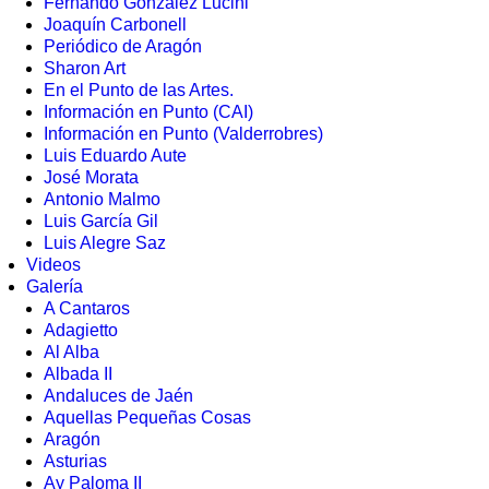
Fernando González Lucini
Joaquín Carbonell
Periódico de Aragón
Sharon Art
En el Punto de las Artes.
Información en Punto (CAI)
Información en Punto (Valderrobres)
Luis Eduardo Aute
José Morata
Antonio Malmo
Luis García Gil
Luis Alegre Saz
Videos
Galería
A Cantaros
Adagietto
Al Alba
Albada II
Andaluces de Jaén
Aquellas Pequeñas Cosas
Aragón
Asturias
Ay Paloma II