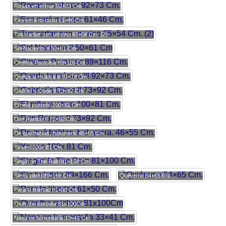
Rosas en el mar 92×73 Cm.
Esa será mi casa 61×46 Cm.
Tus cartas son un vino 65×54 Cm. (2)
Sol Naciente II 50×61 Cm
Cinema Parasiso 89×116 Cm.
Queda la música lll 92×73 Cm.
Gabriel`s Oboe II 73×92 Cm.
El niño yuntero 100×81 Cm.
Don Ramon II 73×92 Cm.
De qué hablas, habanera. 46×55 Cm.
Ya ves 100x 81 Cm.
Singin’ In The Rain 81×100 Cm.
Sin tu latido 89×166 Cm.
Quiéreme 54×65 Cm.
Para la libertad 61×50 Cm.
Over the rainbow 81x100Cm
Nana en la montaña 33×41 Cm.