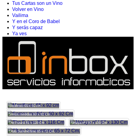
Tus Cartas son un Vino
Volver en Vino
Vailima
Y en el Coro de Babel
Y serás capaz
Ya ves
Manifiesto 65 x 92 cm
Somos medidas 60 x 92 Cm
The Future 81 x 116 Cm
Aleluya nº I 97 x 130 Cm
Título Summertime 65 x 72 Cm.