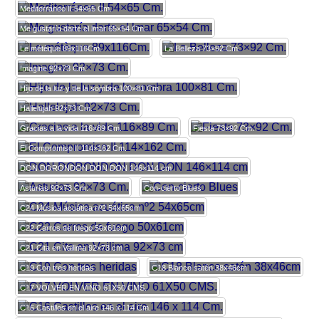
Mediterráneo II 54×65 Cm.
Me gustaría darte el lmar 65×54 Cm.
Le métèque 89x116Cm.
La Belleza 73×92 Cm.
Imagine 92×73 Cm.
Hijo de la luz y de la sombra 100×81 Cm.
Hallelujah 92×73 Cm.
Gracias a la vida 116×89 Cm.
Fiesta 73×92 Cm.
El Compromiso II 114×162 Cm.
DON DORONDON DON DON 146×114 cm
Asturias 92×73 Cm.
Con-cierto Blues
C24 Música acuática nº2 54x65cm
C22 Carros de fuego 50x61cm
C21 Cita en Vailima 92×73 cm
C19 Con tres heridas
C18 Blanco satén 38x46cm
C17 VOLVER EN VINO 61X50 CMS.
C16 Castillos en el aire 146 x 114 Cm.