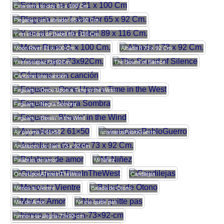
Esta tierra te doy 81 x 100 Cm
Plegaria a un Labrador 65 x 92 Cm.
Y en el Coro de Babel 89 x 116 Cm.
Moon River 81 x 100 Cm.
Albada II 73 x 92 Cm.
Yserascapaz73x92Cm.
The Sound of Silence
Cántame una canción
Feguars – Once Upon a Time in the West
Feguars – Negra Sombra
Feguars – Blowin’ in the Wind
Ay paloma 2 61×50
acantarosPabloGuerro
Andaluces de Jaen 73 x 92 Cm.
Palabras de amor
Mi Niñez
OnceUponATimeInTheWest
Candilejas
Menos tu Vientre
Balada de Otono
Mar de Amor
Ne me quitte pas
himno-a-la-alegria-73×92-cm